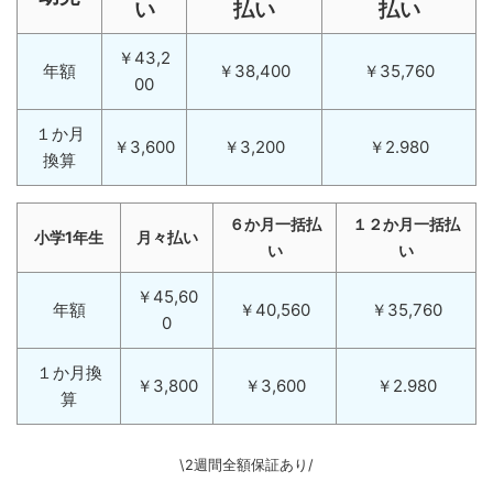
い
払い
払い
￥43,2
年額
￥38,400
￥35,760
00
１か月
￥3,600
￥3,200
￥2.980
換算
６か月一括払
１２か月一括払
小学1年生
月々払い
い
い
￥45,60
年額
￥40,560
￥35,760
0
１か月換
￥3,800
￥3,600
￥2.980
算
\2週間全額保証あり/