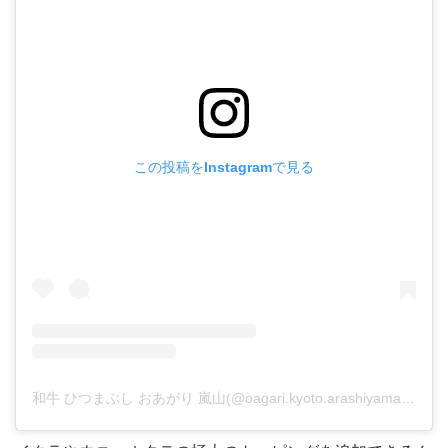
この投稿をInstagramで見る
和牛 ひつまぶし おあがり 嵐山(@oagari.kyoto.arashiyama)がシェアした投稿