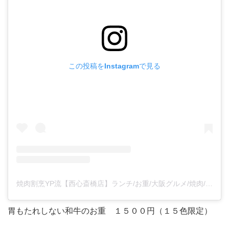
この投稿をInstagramで見る
焼肉割烹YP流【西心斎橋店】ランチ/お重/大阪グルメ/焼肉/心斎橋/難波/旅行/osaka/namba/wagyu(@ypryu_nishi)がシェアした投稿
胃もたれしない和牛のお重 １５００円（１５色限定）