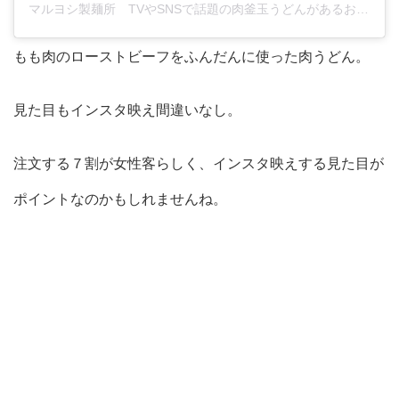
マルヨシ製麺所 TVやSNSで話題の肉釜玉うどんがあるお店(@maruyoshi.seimensyo)がシェアした投稿
もも肉のローストビーフをふんだんに使った肉うどん。
見た目もインスタ映え間違いなし。
注文する７割が女性客らしく、インスタ映えする見た目が
ポイントなのかもしれませんね。